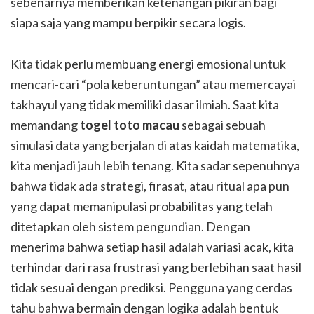
sebenarnya memberikan ketenangan pikiran bagi
siapa saja yang mampu berpikir secara logis.
Kita tidak perlu membuang energi emosional untuk
mencari-cari “pola keberuntungan” atau memercayai
takhayul yang tidak memiliki dasar ilmiah. Saat kita
memandang
togel toto macau
sebagai sebuah
simulasi data yang berjalan di atas kaidah matematika,
kita menjadi jauh lebih tenang. Kita sadar sepenuhnya
bahwa tidak ada strategi, firasat, atau ritual apa pun
yang dapat memanipulasi probabilitas yang telah
ditetapkan oleh sistem pengundian. Dengan
menerima bahwa setiap hasil adalah variasi acak, kita
terhindar dari rasa frustrasi yang berlebihan saat hasil
tidak sesuai dengan prediksi. Pengguna yang cerdas
tahu bahwa bermain dengan logika adalah bentuk