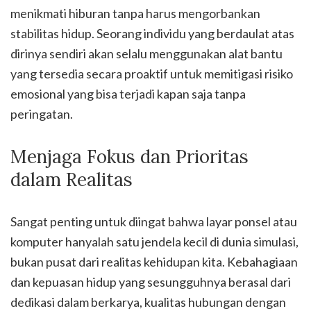
menikmati hiburan tanpa harus mengorbankan
stabilitas hidup. Seorang individu yang berdaulat atas
dirinya sendiri akan selalu menggunakan alat bantu
yang tersedia secara proaktif untuk memitigasi risiko
emosional yang bisa terjadi kapan saja tanpa
peringatan.
Menjaga Fokus dan Prioritas
dalam Realitas
Sangat penting untuk diingat bahwa layar ponsel atau
komputer hanyalah satu jendela kecil di dunia simulasi,
bukan pusat dari realitas kehidupan kita. Kebahagiaan
dan kepuasan hidup yang sesungguhnya berasal dari
dedikasi dalam berkarya, kualitas hubungan dengan