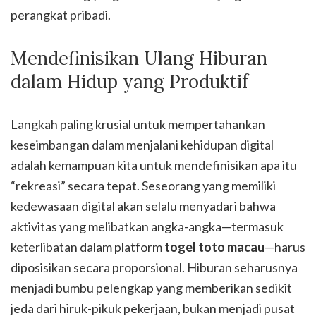
perangkat pribadi.
Mendefinisikan Ulang Hiburan
dalam Hidup yang Produktif
Langkah paling krusial untuk mempertahankan
keseimbangan dalam menjalani kehidupan digital
adalah kemampuan kita untuk mendefinisikan apa itu
“rekreasi” secara tepat. Seseorang yang memiliki
kedewasaan digital akan selalu menyadari bahwa
aktivitas yang melibatkan angka-angka—termasuk
keterlibatan dalam platform
togel toto macau
—harus
diposisikan secara proporsional. Hiburan seharusnya
menjadi bumbu pelengkap yang memberikan sedikit
jeda dari hiruk-pikuk pekerjaan, bukan menjadi pusat