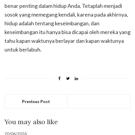
benar penting dalam hidup Anda. Tetaplah menjadi
sosok yang memegang kendali, karena pada akhirnya,
hidup adalah tentang keseimbangan, dan
keseimbangan itu hanya bisa dicapai oleh mereka yang
tahu kapan waktunya berlayar dan kapan waktunya
untuk berlabuh.
Previous Post
You may also like
20/06/2026