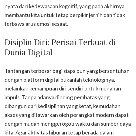
nyata dari kedewasaan kognitif, yang pada akhirnya
membantu kita untuk tetap berpikir jernih dan tidak
terbawa arus emosi sesaat.
Disiplin Diri: Perisai Terkuat di
Dunia Digital
Tantangan terbesar bagi siapa pun yang bersentuhan
dengan platform digital bukanlah teknologinya,
melainkan kemampuan diri sendiri untuk menahan
impuls. Tanpa adanya dinding pembatas yang
dibangun dari kedisiplinan yang ketat, kemudahan
akses yang ditawarkan oleh perangkat modern dapat
dengan mudah menggerogoti waktu dan sumber daya
kita. Agar aktivitas hiburan tetap berada dalam