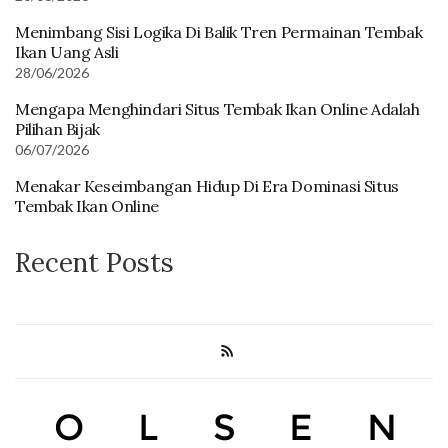
Menimbang Sisi Logika Di Balik Tren Permainan Tembak
Ikan Uang Asli
28/06/2026
Mengapa Menghindari Situs Tembak Ikan Online Adalah
Pilihan Bijak
06/07/2026
Menakar Keseimbangan Hidup Di Era Dominasi Situs
Tembak Ikan Online
Recent Posts