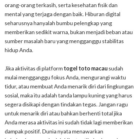
orang-orang terkasih, serta kesehatan fisik dan
mental yang terjaga dengan baik. Hiburan digital
seharusnya hanyalah bumbu pelengkap yang
memberikan sedikit warna, bukan menjadi beban atau
sumber masalah baru yang mengganggu stabilitas
hidup Anda.
Jika aktivitas di platform
togel toto macau
sudah
mulai mengganggu fokus Anda, mengurangi waktu
tidur, atau membuat Anda menarik diri dari lingkungan
sosial, maka itu adalah tanda lampu kuning yang harus
segera disikapi dengan tindakan tegas. Jangan ragu
untuk menarik diri atau bahkan berhenti total jika
Anda merasa aktivitas ini sudah tidak lagi memberikan
dampak positif. Dunia nyata menawarkan