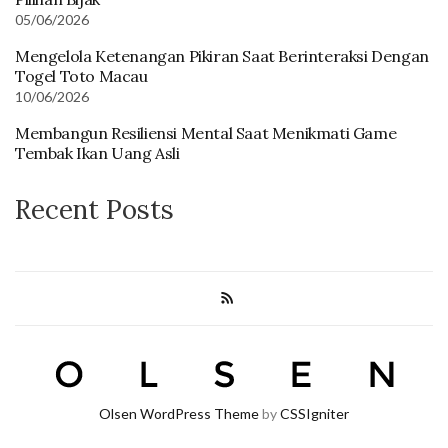
05/06/2026
Mengelola Ketenangan Pikiran Saat Berinteraksi Dengan
Togel Toto Macau
10/06/2026
Membangun Resiliensi Mental Saat Menikmati Game
Tembak Ikan Uang Asli
Recent Posts
Olsen WordPress Theme
by
CSSIgniter