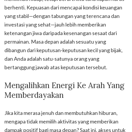
berhenti. Kepuasan dari mencapai kondisi keuangan
yang stabil—dengan tabungan yang terencana dan
investasi yang sehat—jauh lebih memberikan
ketenangan jiwa daripada kesenangan sesaat dari
permainan. Masa depan adalah sesuatu yang
dibangun dari keputusan-keputusan kecil yang bijak,
dan Anda adalah satu-satunya orang yang
bertanggung jawab atas keputusan tersebut.
Mengalihkan Energi Ke Arah Yang
Memberdayakan
Jika kita merasa jenuh dan membutuhkan hiburan,
mengapa tidak memilih aktivitas yang memberikan
dampak positif bagi masa depan? Saat ini, akses untuk