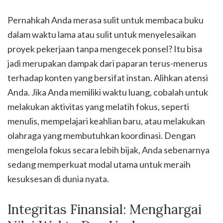
Pernahkah Anda merasa sulit untuk membaca buku
dalam waktu lama atau sulit untuk menyelesaikan
proyek pekerjaan tanpa mengecek ponsel? Itu bisa
jadi merupakan dampak dari paparan terus-menerus
terhadap konten yang bersifat instan. Alihkan atensi
Anda. Jika Anda memiliki waktu luang, cobalah untuk
melakukan aktivitas yang melatih fokus, seperti
menulis, mempelajari keahlian baru, atau melakukan
olahraga yang membutuhkan koordinasi. Dengan
mengelola fokus secara lebih bijak, Anda sebenarnya
sedang memperkuat modal utama untuk meraih
kesuksesan di dunia nyata.
Integritas Finansial: Menghargai